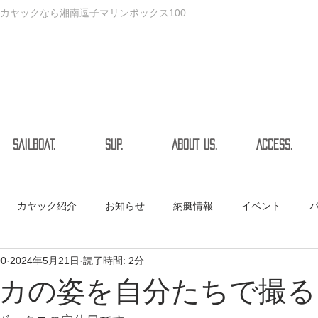
カヤックなら湘南逗子マリンボックス100
SAILBOAT.
SUP.
ABOUT US.
ACCESS.
カヤック紹介
お知らせ
納艇情報
イベント
00
2024年5月21日
読了時間: 2分
カの姿を自分たちで撮る