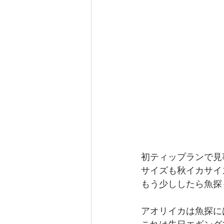
初ティップランで見事
サイズも秋イカサイズ
もう少ししたら魚探
アオリイカは魚探に