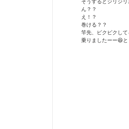
そうするとジリジリ
ん？？
え！？
巻ける？？
竿先、ピクピクして
乗りましたーー😆と