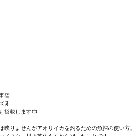
👏
🦑
も搭載します📺
は映りませんがアオリイカを釣るための魚探の使い方。