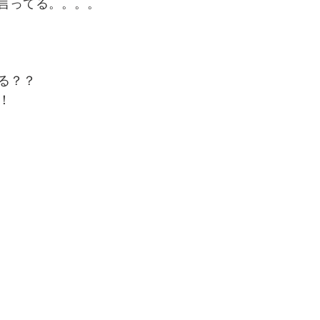
言ってる。。。。
る？？
！