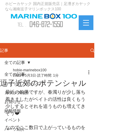
ホビーカヤック 国内正規販売店｜足漕ぎカヤック
なら湘南逗子マリンボックス100
046-872-1550
TEL. .
お問い合わせ
記事
全ての記事
hobie-marinebox100
全ての記事
2023年5月3日
読了時間: 1分
逗子近郊のポテンシャル
カヤックフィッシング
最近の釣果ですが、春濁りが少し落ち
カヤック紹介
着きましたがベイトの活性は良くもう
お知らせ
少しするとそれを追うものも増えてき
納艇情報
そう❤️
イベント
なのでここ数日で上がっているものを
パーツ紹介