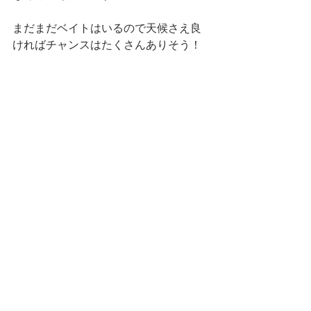
まだまだベイトはいるので天候さえ良
ければチャンスはたくさんありそう！
何せこの界隈のポテンシャル高いんで
す🗼
今が海にでてカヤックをするチャンス
ですねー✌️
マリンボックス１００
カヤックフィッシング
アオリイカ
カヤック
エギング
ヤマシタ
エギ王K
真鯛
シーバス
イネゴチ
カヤックフィッシング
すべて表示
最新記事