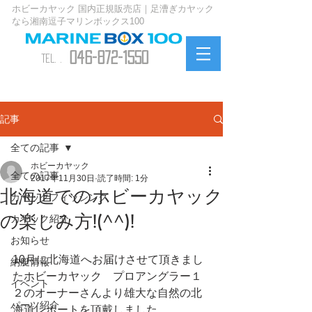
ホビーカヤック 国内正規販売店｜足漕ぎカヤック
なら湘南逗子マリンボックス100
046-872-1550
TEL. .
お問い合わせ
記事
全ての記事
ホビーカヤック
全ての記事
2017年11月30日
読了時間: 1分
北海道でのホビーカヤック
カヤックフィッシング
の楽しみ方!(^^)!
カヤック紹介
お知らせ
10月に北海道へお届けさせて頂きまし
納艇情報
たホビーカヤック　プロアングラー１
イベント
２のオーナーさんより雄大な自然の北
パーツ紹介
海道レポートを頂戴しました。