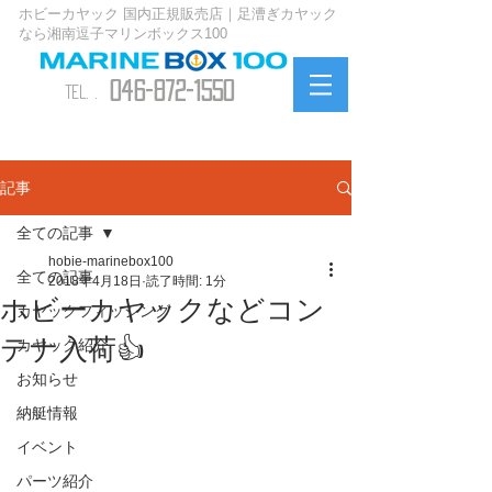
ホビーカヤック 国内正規販売店｜足漕ぎカヤック
なら湘南逗子マリンボックス100
046-872-1550
TEL. .
お問い合わせ
記事
全ての記事
hobie-marinebox100
全ての記事
2018年4月18日
読了時間: 1分
ホビーカヤックなどコン
カヤックフィッシング
テナ入荷👍
カヤック紹介
お知らせ
納艇情報
イベント
パーツ紹介