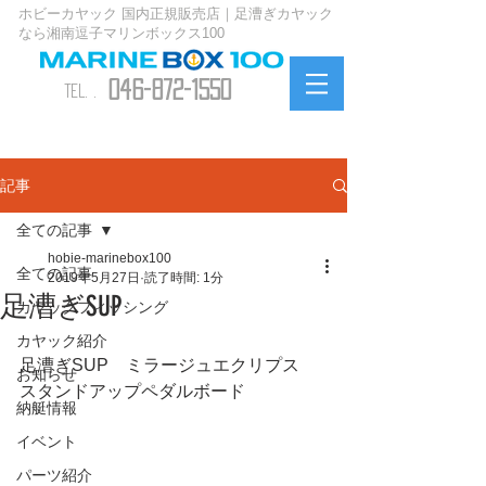
ホビーカヤック 国内正規販売店｜足漕ぎカヤック
なら湘南逗子マリンボックス100
046-872-1550
TEL. .
お問い合わせ
記事
全ての記事
hobie-marinebox100
全ての記事
2019年5月27日
読了時間: 1分
足漕ぎSUP
カヤックフィッシング
カヤック紹介
足漕ぎSUP　ミラージュエクリプス
お知らせ
スタンドアップペダルボード
納艇情報
イベント
パーツ紹介