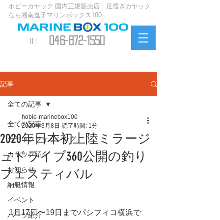
ホビーカヤック 国内正規販売店｜足漕ぎカヤック
なら湘南逗子マリンボックス100
046-872-1550
TEL. .
お問い合わせ
記事
全ての記事
hobie-marinebox100
全ての記事
2020年3月8日
読了時間: 1分
2020年日本初上陸ミラージ
カヤックフィッシング
ュドライブ360公開の釣り
カヤック紹介
お知らせ
フェスティバル
納艇情報
イベント
1月17日〜19日までパシフィコ横浜で
パーツ紹介