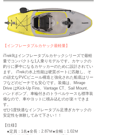
【インフレータブルカヤック最軽量】
iTrek9は
インフレータブルカヤックシリーズで最軽
量でコンパクトな1人乗りモデルです。
カヤックの
釣りに夢中になるカヤッカーのために設計されてい
ます。 iTrekの水上性能は硬質ボートに匹敵し、そ
の頑丈なPVCビニール構造と強化された船底
はリー
フなどのビーチでも安心です。
装備は
、Mirage
Drive はKick-Up Fins、Vantage CT、
Sail Mount、
ハンドポンプ、
車輪付きのトラベルケースも標準装
備なので、車やヨットに積み込むのが楽々できま
す。
ぜひ1度快適なインフレータブル足漕ぎカヤックの
安定性を体験してみて下さい！！
​【仕様】
●定員：1名●全長：2.87
Ｍ●全幅：1.02Ｍ