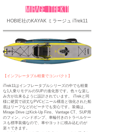
MIRAGE itrek11
HOBIE社のKAYAK ミラージュ iTrek11
【インフレータブル軽量でコンパクト】
iTrek11は
インフレータブルシリーズの中でも軽量
な1人乗りモデルのSUPの進化形です。
色々な楽し
み方が出来るように設計されています。 iTrekと同
様に硬質で頑丈なPVCビニール構造と強化された船
底はリーフなどのビーチでも安心です。
装備は
、
Mirage Drive はKick-Up Fins、Vantage CT、
SUP用
のフィン、ハンドポンプ、
車輪付きのトラベルケー
スも標準装備なので、車やヨットに積み込むのが
楽々できます。