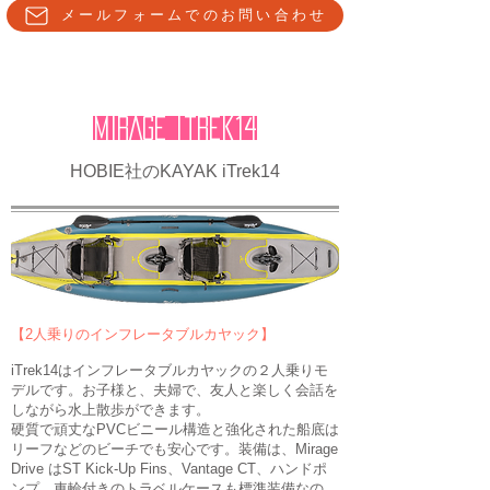
メールフォームでのお問い合わせ
MIRAGE itrek14
HOBIE社のKAYAK iTrek14
【2人乗りのインフレータブルカヤック】
iTrek14はインフレータブルカヤックの２人乗りモ
デルです。お子様と、夫婦で、友人と楽しく会話を
しながら
水上散歩が
​できます。
硬質
で頑丈なPVCビニール構造と強化された船底は
リーフなどのビーチでも安心です。
装備は
、Mirage
Drive はST Kick-Up Fins、Vantage CT
、ハンドポ
ンプ、
車輪付きのトラベルケースも標準装備なの