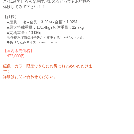
これ1台でいろんな遊びが出来るとってもお得感を
体験してみて下さい！！
​【仕様】
●定員：1名●全長：3.25
Ｍ●全幅：1.02M
●最大搭載重量：181.4kg●船体重量：12.7kg
●完成重量：19.96
kg
※仕様及び価格は予告なく変更することがあります。
◆折りたたみサイズ：cm×cm×cm
【国内販売価格】
473,000円
艇数・カラー限定でさらにお得にお求めいただけま
す！
詳細はお問い合わせください。