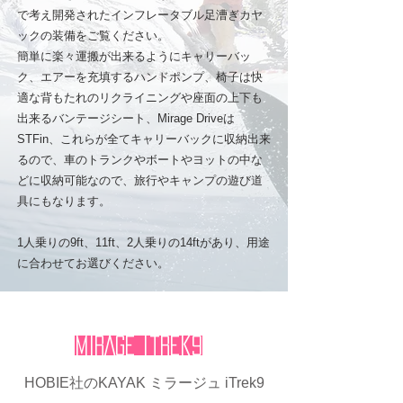
で考え開発されたインフレータブル足漕ぎカヤ
ックの装備をご覧ください。
簡単に楽々運搬が出来るようにキャリーバッ
ク、エアーを充填するハンドポンプ、
椅子は快
適な背もたれのリクライニングや座面の上下も
出来るバンテージシート、Mirage Driveは
STFin、これらが全てキャリーバックに収納出来
るので、車のトランクやボートやヨットの中な
どに収納可能なので、旅行やキャンプの遊び道
具にもなります。
1人乗りの9ft、11ft、2人乗りの14ftがあり、用途
に合わせてお選びください。
MIRAGE itrek9
HOBIE社のKAYAK ミラージュ iTrek9