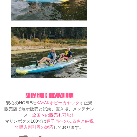
Mirage Infratables
安心のHOBIE社
KAYAKホビーカヤック
ず正規
販売店で展示販売と試乗、置き場、メンテナン
ス
全国への販売も可能！
マリンボクス100では
逗子市へのふるさと納税
で購入割引券の対応
しております。