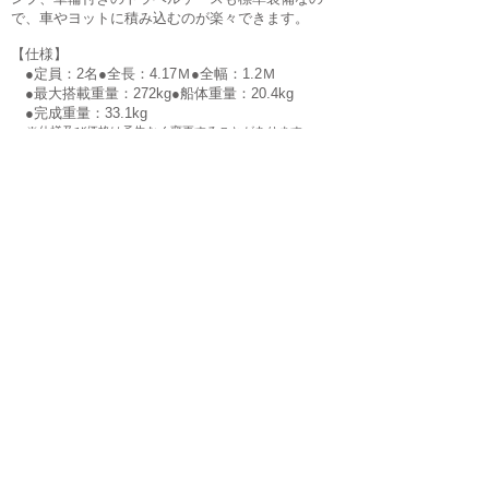
で、車やヨットに積み込むのが楽々できます。
​【仕様】
●定員：2名●全長：4.17
Ｍ●全幅：1.2Ｍ
●最大搭載重量：272kg●船体重量：20.4kg
●完成重量：33.1
kg
※仕様及び価格は予告なく変更することがあります。
◆折りたたみサイズ：cm×cm×cm
【国内販売価格】
704,000円
艇数・カラー限定でさらにお得にお求めいただけま
す！
詳細はお問い合わせください。