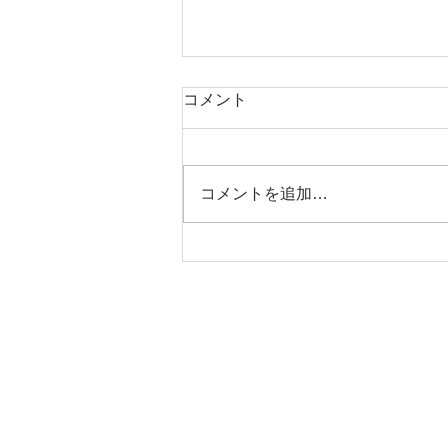
コメント
コメントを追加…
8月も異常な暑さです
株式会社 百丹土地 マリンボックス1
HOBIE(ホビー)カヤックの保管詳細
ヨットスクール、ジェットスキー、カヤック