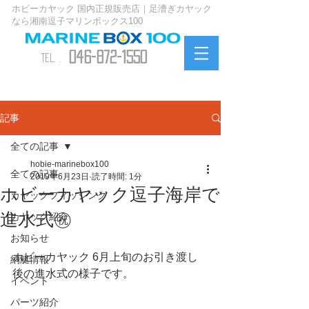
ホビーカヤック 国内正規販売店｜足漕ぎカヤック
なら湘南逗子マリンボックス100
046-872-1550
TEL. .
お問い合わせ
記事
全ての記事
hobie-marinebox100
全ての記事
2019年6月23日
読了時間: 1分
ホビーカヤック逗子海岸で
カヤックフィッシング
進水式㊗️
カヤック紹介
お知らせ
ホビーカヤック 6月上旬のお引き渡し
納艇情報
後の進水式の様子です。
イベント
パーツ紹介