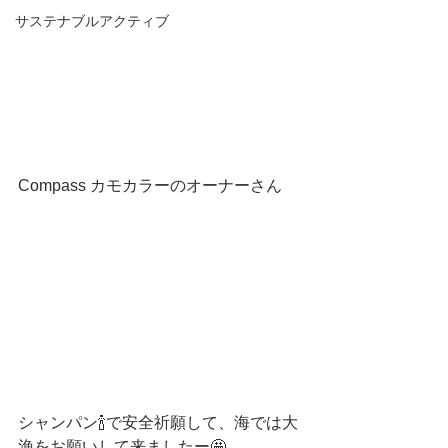
サステナブルアクティブ
Compass カモカラーのオーナーさん
シャンパン🍾で安全祈願して、海では大
漁をお願いして来ましたー🤩