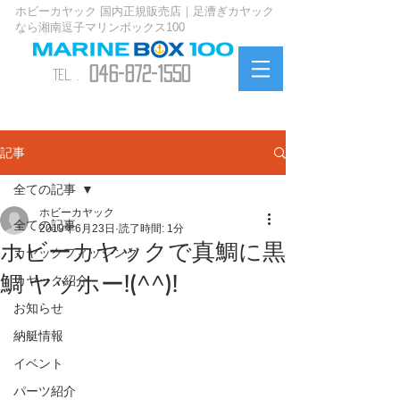
ホビーカヤック 国内正規販売店｜足漕ぎカヤック
なら湘南逗子マリンボックス100
046-872-1550
TEL. .
お問い合わせ
記事
全ての記事
ホビーカヤック
全ての記事
2019年6月23日
読了時間: 1分
ホビーカヤックで真鯛に黒
カヤックフィッシング
鯛 ヤッホー!(^^)!
カヤック紹介
お知らせ
納艇情報
イベント
パーツ紹介