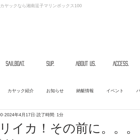
カヤックなら湘南逗子マリンボックス100
SAILBOAT.
SUP.
ABOUT US.
ACCESS.
カヤック紹介
お知らせ
納艇情報
イベント
00
2024年4月17日
読了時間: 1分
リイカ！その前に。。。