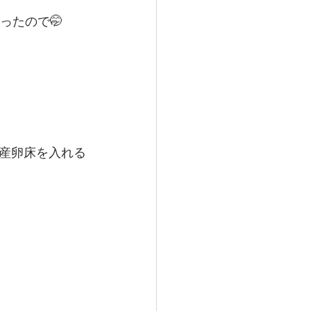
ったので🤭
。
産卵床を入れる